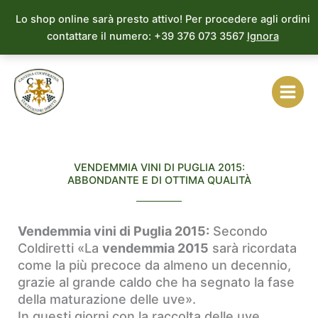
Vai
Lo shop online sarà presto attivo! Per procedere agli ordini
al
contattare il numero: +39 376 073 3567
Ignora
contenuto
VENDEMMIA VINI DI PUGLIA 2015:
ABBONDANTE E DI OTTIMA QUALITÀ
Vendemmia vini di Puglia 2015:
Secondo
Coldiretti «La
vendemmia 2015
sarà ricordata
come la più precoce da almeno un decennio,
grazie al grande caldo che ha segnato la fase
della maturazione delle uve».
In questi giorni con la raccolta delle uve