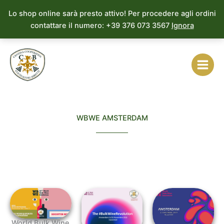
Vai
Lo shop online sarà presto attivo! Per procedere agli ordini
al
contattare il numero: +39 376 073 3567
Ignora
contenuto
WBWE AMSTERDAM
World Bulk Wine