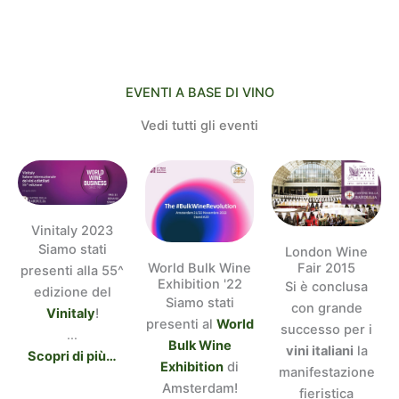
EVENTI A BASE DI VINO
Vedi tutti gli eventi
Vinitaly 2023
Siamo stati
London Wine
Fair 2015
World Bulk Wine
presenti alla 55^
Exhibition '22
Si è conclusa
edizione del
Siamo stati
con grande
Vinitaly
!
presenti al
World
successo per i
…
Bulk Wine
vini italiani
la
Scopri di più…
Exhibition
di
manifestazione
Amsterdam!
fieristica